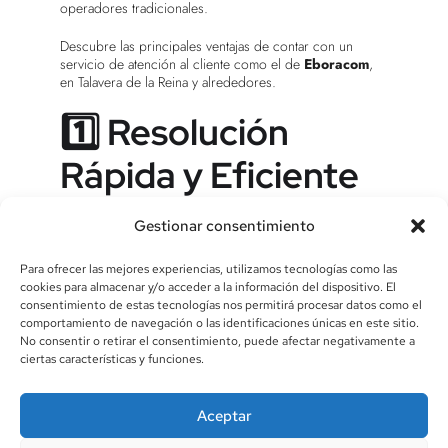
operadores tradicionales.
Descubre las principales ventajas de contar con un
servicio de atención al cliente como el de
Eboracom
,
en Talavera de la Reina y alrededores.
1️⃣ Resolución
Rápida y Eficiente
de Incidencias
Gestionar consentimiento
Cuando surge un problema técnico, la rapidez con la
Para ofrecer las mejores experiencias, utilizamos tecnologías como las
que se soluciona es clave. En
Eboracom
, nos
cookies para almacenar y/o acceder a la información del dispositivo. El
enfocamos en ofrecer:
consentimiento de estas tecnologías nos permitirá procesar datos como el
comportamiento de navegación o las identificaciones únicas en este sitio.
✅
Respuestas inmediatas:
Nuestro equipo local está
No consentir o retirar el consentimiento, puede afectar negativamente a
siempre disponible para atender tus necesidades.
ciertas características y funciones.
✅ Técnicos especializados:
Si necesitas asistencia
Aceptar
técnica, nuestros expertos acudirán rápidamente a tu
domicilio o negocio.