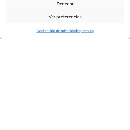
Denegar
✅ Contacto directo:
Olvídate de los interminables
menús automáticos; con Eboracom, siempre tendrás una
Ver preferencias
atención humana y personalizada.
Declaración de privacidad
Impressum
2️⃣ Adaptación a las
Necesidades de
Cada Cliente
En Eboracom no creemos en las soluciones genéricas.
Sabemos que cada cliente es único, y por eso:
✅ Evaluamos tus necesidades específicas antes de
ofrecerte un paquete de servicios.
✅ Diseñamos planes flexibles, tanto para
hogares
como
para
empresas
.